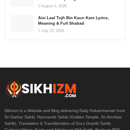
August 6, 2026
Aisi Laal Tujh Bin Kaun Kare Lyrics,
Meaning & Full Shabad
July 23, 2026
Sikhizm is a Website and Blog delivering Daily Hukamnamah from
Sri Darbar Sahib, Harmandir Sahib (Golden Temple, Sri Amritsar
Sahib), Translation & Transliteration of Guru Granth Sahib,
Gurbani Videos, Facts and Articles on Sikh Faith, Books in PDF