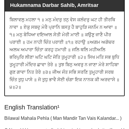
Hukamnama Darbar Sahib, Amritsar
ਬਿਲਾਵਲੁ ਮਹਲਾ ੧ ॥ ਮਨੁ ਮੰਦਰੁ ਤਨੁ ਵੇਸ ਕਲੰਦਰੁ ਘਟ ਹੀ ਤੀਰਥਿ
ਨਾਵਾ ॥ ਏਕੁ ਸਬਦੁ ਮੇਰੈ ਪ੍ਰਾਨਿ ਬਸਤੁ ਹੈ ਬਾਹੁੜਿ ਜਨਮਿ ਨ ਆਵਾ ॥
੧॥ ਮਨੁ ਬੇਧਿਆ ਦਇਆਲ ਸੇਤੀ ਮੇਰੀ ਮਾਈ ॥ ਕਉਣੁ ਜਾਣੈ ਪੀਰ
ਪਰਾਈ ॥ ਹਮ ਨਾਹੀ ਚਿੰਤ ਪਰਾਈ ॥੧॥ ਰਹਾਉ ॥ਅਗਮ ਅਗੋਚਰ
ਅਲਖ ਅਪਾਰਾ ਚਿੰਤਾ ਕਰਹੁ ਹਮਾਰੀ ॥ ਜਲਿ ਥਲਿ ਮਹੀਅਲਿ
ਭਰਿਪੁਰਿ ਲੀਣਾ ਘਟਿ ਘਟਿ ਜੋਤਿ ਤੁਮ੍ਹ੍ਹਾਰੀ ॥੨॥ ਸਿਖ ਮਤਿ ਸਭ ਬੁਧਿ
ਤੁਮ੍ਹ੍ਹਾਰੀ ਮੰਦਿਰ ਛਾਵਾ ਤੇਰੇ ॥ ਤੁਝ ਬਿਨੁ ਅਵਰੁ ਨ ਜਾਣਾ ਮੇਰੇ ਸਾਹਿਬਾ
ਗੁਣ ਗਾਵਾ ਨਿਤ ਤੇਰੇ ॥੩॥ ਜੀਅ ਜੰਤ ਸਭਿ ਸਰਣਿ ਤੁਮ੍ਹ੍ਹਾਰੀ ਸਰਬ
ਚਿੰਤ ਤੁਧੁ ਪਾਸੇ ॥ ਜੋ ਤੁਧੁ ਭਾਵੈ ਸੋਈ ਚੰਗਾ ਇਕ ਨਾਨਕ ਕੀ ਅਰਦਾਸੇ ॥
੪॥੨॥
English Translation¹
Bilawal Mahala Pehla ( Man Mandir Tan Vais Kalandar... )