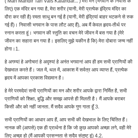
( Man Mandir Tan Vais Kalandar... ) मेरा मन (भगवान के निवास के
लिए) एक मंदिर बन गया है, मेरा शरीर (यानी, मेरी प्रत्येक इंद्रिय मंदिर का
दौरा कर रही है) रमता साधु बन गई है (यानी, मेरी इंद्रियां बाहर भटकने से रुक
गई हैं)। निवासी भगवान के पास लौट आए हैं), अब मैं केवल हृदय-तीर्थ पर
स्नान करता हूं। भगवान की स्तुति का वचन मेरे जीवन में बस गया है (मेरे
जीवन का सहारा बन गया है। इसलिए मुझे यकीन है कि) मेरा दोबारा जन्म नहीं
होगा।1.
हे अगम्य! हे अगोचर! हे अदृश्य! हे अनंत भगवान! आप ही हम सभी प्राणियों की
देखभाल करते हैं। जल में, थल में, आकाश में सर्वत्र आप व्याप्त हैं, प्रत्येक
हृदय में आपका प्रकाश विद्यमान है।
हे मेरे परमदेव! सभी प्राणियों का मन और शरीर आपके द्वारा निर्मित है, सभी
प्राणियों को शिक्षा, बुद्धि और समझ आपसे ही मिलती है। मैं आपके बराबर
किसी और को नहीं जानता. मैं सदैव आपके गुण गाता हूँ 3.
सभी प्राणियों का आधार आप हैं, आप सभी की देखभाल के लिए चिंतित हैं।
नानक की (आपसे) एक ही प्रार्थना है कि जो कुछ आपको अच्छा लगे, वही मेरे
लिए अच्छा हो (मैं आपकी प्रसन्नता से सदैव संतुष्ट हूं) 4.2.