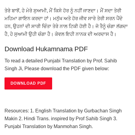
ਤੇਰੇ ਬਾਝੋਂ, ਹੇ ਮੇਰੇ ਸੁਆਮੀ, ਮੈਂ ਕਿਸੇ ਹੋਰ ਨੂੰ ਨਹੀਂ ਜਾਣਦਾ। ਮੈਂ ਸਦਾ ਤੇਰੀ
ਮਹਿਮਾ ਗਾਇਨ ਕਰਦਾ ਹਾਂ। ਮਨੁੱਖ ਅਤੇ ਹੋਰ ਜੀਵ ਸਾਰੇ ਤੇਰੀ ਸਰਨ ਪੈਂਦੇ
ਹਨ, ਉਹਨਾਂ ਦੀ ਸਾਰੀ ਚਿੰਤਾ ਤੇਰੇ ਨਾਲ ਟਿਕੀ ਹੋਈ ਹੈ। ਜੋ ਤੈਨੂੰ ਚੰਗਾ ਲੱਗਦਾ
ਹੈ, ਹੇ ਸੁਆਮੀ ਉਹੀ ਚੰਗਾ ਹੈ। ਕੇਵਲ ਇਹੀ ਨਾਨਕ ਦੀ ਅਰਦਾਸ ਹੈ।
Download Hukamnama PDF
To read a detailed Punjabi Translation by Prof. Sahib
Singh Ji, Please download the PDF given below:
DOWNLOAD PDF
Resources: 1. English Translation by Gurbachan Singh
Makin 2. Hindi Trans. inspired by Prof Sahib Singh 3.
Punjabi Translation by Manmohan Singh.