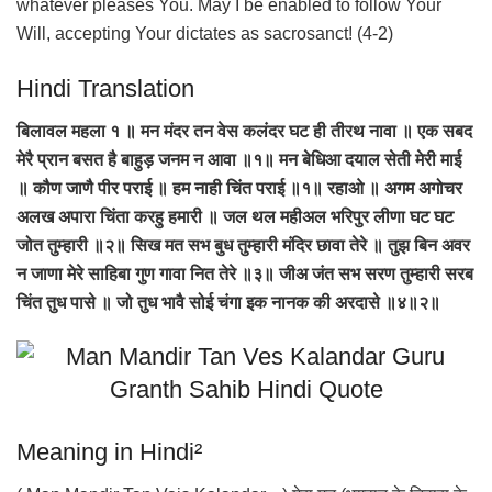
whatever pleases You. May I be enabled to follow Your
Will, accepting Your dictates as sacrosanct! (4-2)
Hindi Translation
बिलावल महला १ ॥ मन मंदर तन वेस कलंदर घट ही तीरथ नावा ॥ एक सबद
मेरै प्रान बसत है बाहुड़ जनम न आवा ॥१॥ मन बेधिआ दयाल सेती मेरी माई
॥ कौण जाणै पीर पराई ॥ हम नाही चिंत पराई ॥१॥ रहाओ ॥ अगम अगोचर
अलख अपारा चिंता करहु हमारी ॥ जल थल महीअल भरिपुर लीणा घट घट
जोत तुम्हारी ॥२॥ सिख मत सभ बुध तुम्हारी मंदिर छावा तेरे ॥ तुझ बिन अवर
न जाणा मेरे साहिबा गुण गावा नित तेरे ॥३॥ जीअ जंत सभ सरण तुम्हारी सरब
चिंत तुध पासे ॥ जो तुध भावै सोई चंगा इक नानक की अरदासे ॥४॥२॥
Meaning in Hindi²