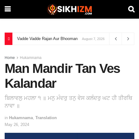
Vadde Vadde Rajan Aur Bhooman
August 7, 2026
Home
Hukamnama
Man Mandir Tan Ves
Kalandar
ਬਿਲਾਵਲੁ ਮਹਲਾ ੧ ॥ ਮਨੁ ਮੰਦਰੁ ਤਨੁ ਵੇਸ ਕਲੰਦਰੁ ਘਟ ਹੀ ਤੀਰਥਿ
ਨਾਵਾ ॥
in
Hukamnama
,
Translation
May 26, 2024