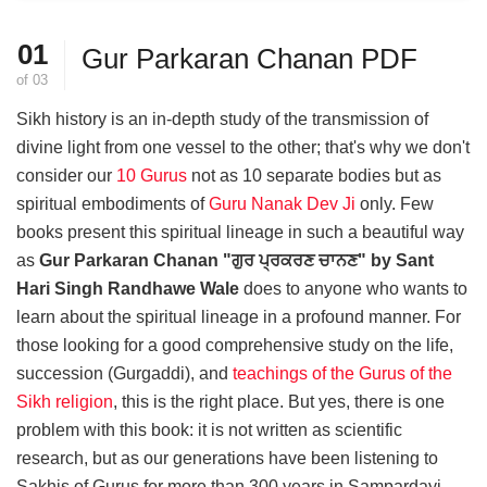
01
Gur Parkaran Chanan PDF
of
03
Sikh history is an in-depth study of the transmission of
divine light from one vessel to the other; that's why we don't
consider our
10 Gurus
not as 10 separate bodies but as
spiritual embodiments of
Guru Nanak Dev Ji
only. Few
books present this spiritual lineage in such a beautiful way
as
Gur Parkaran Chanan "ਗੁਰ ਪ੍ਰਕਰਣ ਚਾਨਣ" by Sant
Hari Singh Randhawe Wale
does to anyone who wants to
learn about the spiritual lineage in a profound manner. For
those looking for a good comprehensive study on the life,
succession (Gurgaddi), and
teachings of the Gurus of the
Sikh religion
, this is the right place. But yes, there is one
problem with this book: it is not written as scientific
research, but as our generations have been listening to
Sakhis of Gurus for more than 300 years in Sampardayi