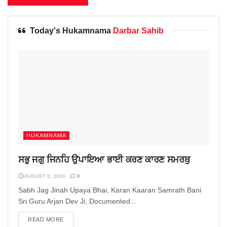
Today's Hukamnama
Darbar Sahib
HUKAMNAMA
ਸਭੁ ਜਗੁ ਜਿਨਹਿ ਉਪਾਇਆ ਭਾਈ ਕਰਣ ਕਾਰਣ ਸਮਰਥੁ
AUGUST 8, 2026
0
Sabh Jag Jinah Upaya Bhai, Karan Kaaran Samrath Bani
Sri Guru Arjan Dev Ji, Documented...
READ MORE
DETAILS