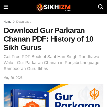
Home
Downloads
Download Gur Parkaran
Chanan PDF: History of 10
Sikh Gurus
Get Free PDF Book of Sant Hari Singh Randhawe
Wale - Gur Parkaran Chanan in Punjabi Language -
Sampooran Guru Itihas
May 29, 2026