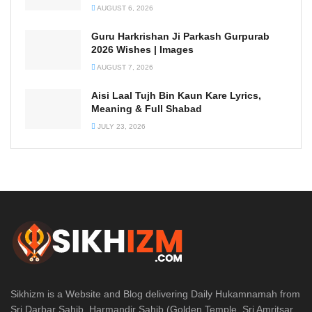
AUGUST 6, 2026
Guru Harkrishan Ji Parkash Gurpurab
2026 Wishes | Images
AUGUST 7, 2026
Aisi Laal Tujh Bin Kaun Kare Lyrics,
Meaning & Full Shabad
JULY 23, 2026
Sikhizm is a Website and Blog delivering Daily Hukamnamah from
Sri Darbar Sahib, Harmandir Sahib (Golden Temple, Sri Amritsar