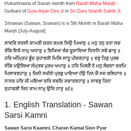
Hukamnama of Savan month from
Barah Maha Manjh
-
Gurbani of
Guru Arjan Dev Ji
in
Sri Guru Granth Sahib Ji
.
Shrawan (Sawan, Srawan) is is 5th Month in Barah Maha
Manjh [July-August]
ਸਾਵਣਿ ਸਰਸੀ ਕਾਮਣੀ ਚਰਨ ਕਮਲ ਸਿਉ ਪਿਆਰੁ ॥ ਮਨੁ ਤਨੁ ਰਤਾ ਸਚ
ਰੰਗਿ ਇਕੋ ਨਾਮੁ ਅਧਾਰੁ ॥ ਬਿਖਿਆ ਰੰਗ ਕੂੜਾਵਿਆ ਦਿਸਨਿ ਸਭੇ ਛਾਰੁ ॥
ਹਰਿ ਅੰਮ੍ਰਿਤ ਬੂੰਦ ਸੁਹਾਵਣੀ ਮਿਲਿ ਸਾਧੂ ਪੀਵਣਹਾਰੁ ॥ ਵਣੁ ਤਿਣੁ ਪ੍ਰਭ
ਸੰਗਿ ਮਉਲਿਆ ਸੰਮ੍ਰਥ ਪੁਰਖ ਅਪਾਰੁ ॥ ਹਰਿ ਮਿਲਣੈ ਨੋ ਮਨੁ ਲੋਚਦਾ ਕਰਮਿ
ਮਿਲਾਵਣਹਾਰੁ ॥ ਜਿਨੀ ਸਖੀਏ ਪ੍ਰਭੁ ਪਾਇਆ ਹੰਉ ਤਿਨ ਕੈ ਸਦ ਬਲਿਹਾਰ ॥
ਨਾਨਕ ਹਰਿ ਜੀ ਮਇਆ ਕਰਿ ਸਬਦਿ ਸਵਾਰਣਹਾਰੁ ॥ ਸਾਵਣੁ ਤਿਨਾ
ਸੁਹਾਗਣੀ ਜਿਨ ਰਾਮ ਨਾਮੁ ਉਰਿ ਹਾਰੁ ॥੬॥
1.
English Translation - Sawan
Sarsi Kamni
Sawan Sarsi Kaamni, Charan Kamal Sion Pyar