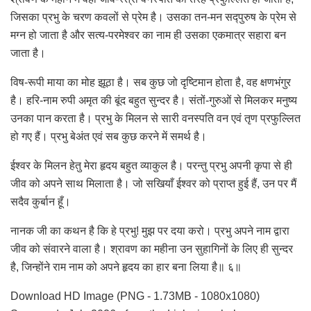
जिसका प्रभु के चरण कवलों से प्रेम है। उसका तन-मन सद्पुरुष के प्रेम से
मग्न हो जाता है और सत्य-परमेश्वर का नाम ही उसका एकमात्र सहारा बन
जाता है।
विष-रूपी माया का मोह झूठा है। सब कुछ जो दृष्टिमान होता है, वह क्षणभंगुर
है। हरि-नाम रुपी अमृत की बूंद बहुत सुन्दर है। संतों-गुरुओं से मिलकर मनुष्य
उनका पान करता है। प्रभु के मिलन से सारी वनस्पति वन एवं तृण प्रफुल्लित
हो गए हैं। प्रभु बेअंत एवं सब कुछ करने में समर्थ है।
ईश्वर के मिलन हेतु मेरा हृदय बहुत व्याकुल है। परन्तु प्रभु अपनी कृपा से ही
जीव को अपने साथ मिलाता है। जो सखियाँ ईश्वर को प्राप्त हुई हैं, उन पर मैं
सदैव कुर्बान हूँ।
नानक जी का कथन है कि हे प्रभु! मुझ पर दया करो। प्रभु अपने नाम द्वारा
जीव को संवारने वाला है। श्रावण का महीना उन सुहागिनों के लिए ही सुन्दर
है, जिन्होंने राम नाम को अपने हृदय का हार बना लिया है॥ ६॥
Download HD Image (PNG - 1.73MB - 1080x1080)