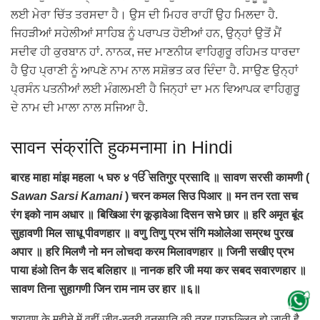
ਲਈ ਮੇਰਾ ਚਿੱਤ ਤਰਸਦਾ ਹੈ। ਉਸ ਦੀ ਮਿਹਰ ਰਾਹੀਂ ਉਹ ਮਿਲਦਾ ਹੈ.
ਜਿਹੜੀਆਂ ਸਹੇਲੀਆਂ ਸਾਹਿਬ ਨੂੰ ਪਰਾਪਤ ਹੋਈਆਂ ਹਨ, ਉਨ੍ਹਾਂ ਉਤੋਂ ਮੈਂ
ਸਦੀਵ ਹੀ ਕੁਰਬਾਨ ਹਾਂ. ਨਾਨਕ, ਜਦ ਮਾਣਨੀਯ ਵਾਹਿਗੁਰੂ ਰਹਿਮਤ ਧਾਰਦਾ
ਹੈ ਉਹ ਪ੍ਰਾਣੀ ਨੂੰ ਆਪਣੇ ਨਾਮ ਨਾਲ ਸਸ਼ੋਭਤ ਕਰ ਦਿੰਦਾ ਹੈ. ਸਾਉਣ ਉਨ੍ਹਾਂ
ਪ੍ਰਸੰਨ ਪਤਨੀਆਂ ਲਈ ਮੰਗਲਮਈ ਹੈ ਜਿਨ੍ਹਾਂ ਦਾ ਮਨ ਵਿਆਪਕ ਵਾਹਿਗੁਰੂ
ਦੇ ਨਾਮ ਦੀ ਮਾਲਾ ਨਾਲ ਸਜਿਆ ਹੈ.
सावन संक्रांति हुकमनामा in Hindi
बारह माहा मांझ महला ५ घरु ४ ੴ सतिगुर प्रसादि ॥ सावण सरसी कामणी (
Sawan Sarsi Kamani
) चरन कमल सिउ पिआर ॥ मन तन रता सच
रंग इको नाम अधार ॥ बिखिआ रंग कूड़ावेआ दिसन सभे छार ॥ हरि अमृत बूंद
सुहावणी मिल साधू पीवणहार ॥ वणु तिणु प्रभ संगि मओलेआ सम्रथ पुरख
अपार ॥ हरि मिलणै नो मन लोचदा करम मिलावणहार ॥ जिनी सखीए प्रभ
पाया हंओ तिन कै सद बलिहार ॥ नानक हरि जी मया कर सबद सवारणहार ॥
सावण तिना सुहागणी जिन राम नाम उर हार ॥६॥
श्रावण के महीने में वहीं जीव-स्त्री वनस्पति की तरह प्रफुल्लित हो जाती है,