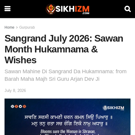
Home
Gurpurab
Sangrand July 2026: Sawan
Month Hukamnama &
Wishes
Sawan Mahine Di Sangrand Da Hukamnama: from
Barah Maha Majh Sri Guru Arjan Dev Ji
July 8, 2026