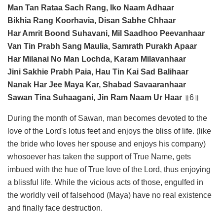
Man Tan Rataa Sach Rang, Iko Naam Adhaar
Bikhia Rang Koorhavia, Disan Sabhe Chhaar
Har Amrit Boond Suhavani, Mil Saadhoo Peevanhaar
Van Tin Prabh Sang Maulia, Samrath Purakh Apaar
Har Milanai No Man Lochda, Karam Milavanhaar
Jini Sakhie Prabh Paia, Hau Tin Kai Sad Balihaar
Nanak Har Jee Maya Kar, Shabad Savaaranhaar
Sawan Tina Suhaagani, Jin Ram Naam Ur Haar
॥6॥
During the month of Sawan, man becomes devoted to the
love of the Lord's lotus feet and enjoys the bliss of life. (like
the bride who loves her spouse and enjoys his company)
whosoever has taken the support of True Name, gets
imbued with the hue of True love of the Lord, thus enjoying
a blissful life. While the vicious acts of those, engulfed in
the worldly veil of falsehood (Maya) have no real existence
and finally face destruction.