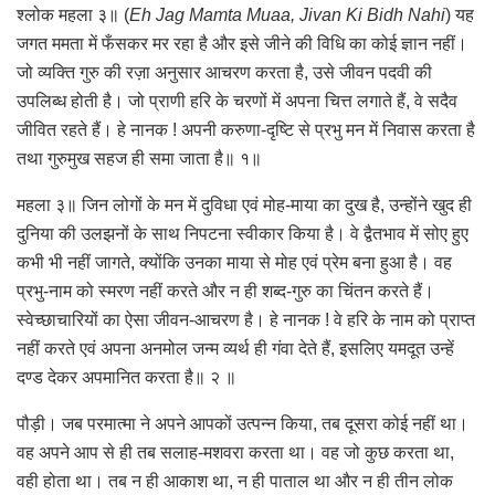
श्लोक महला ३॥ (
Eh Jag Mamta Muaa, Jivan Ki Bidh Nahi
) यह
जगत ममता में फँसकर मर रहा है और इसे जीने की विधि का कोई ज्ञान नहीं।
जो व्यक्ति गुरु की रज़ा अनुसार आचरण करता है, उसे जीवन पदवी की
उपलिब्ध होती है। जो प्राणी हरि के चरणों में अपना चित्त लगाते हैं, वे सदैव
जीवित रहते हैं। हे नानक ! अपनी करुणा-दृष्टि से प्रभु मन में निवास करता है
तथा गुरुमुख सहज ही समा जाता है॥ १॥
महला ३॥ जिन लोगों के मन में दुविधा एवं मोह-माया का दुख है, उन्होंने खुद ही
दुनिया की उलझनों के साथ निपटना स्वीकार किया है। वे द्वैतभाव में सोए हुए
कभी भी नहीं जागते, क्योंकि उनका माया से मोह एवं प्रेम बना हुआ है। वह
प्रभु-नाम को स्मरण नहीं करते और न ही शब्द-गुरु का चिंतन करते हैं।
स्वेच्छाचारियों का ऐसा जीवन-आचरण है। हे नानक ! वे हरि के नाम को प्राप्त
नहीं करते एवं अपना अनमोल जन्म व्यर्थ ही गंवा देते हैं, इसलिए यमदूत उन्हें
दण्ड देकर अपमानित करता है॥ २ ॥
पौड़ी। जब परमात्मा ने अपने आपकों उत्पन्न किया, तब दूसरा कोई नहीं था।
वह अपने आप से ही तब सलाह-मशवरा करता था। वह जो कुछ करता था,
वही होता था। तब न ही आकाश था, न ही पाताल था और न ही तीन लोक