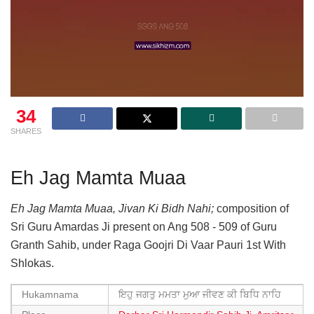
34
SHARES
Eh Jag Mamta Muaa
Eh Jag Mamta Muaa, Jivan Ki Bidh Nahi;
composition of
Sri Guru Amardas Ji present on Ang 508 - 509 of Guru
Granth Sahib, under Raga Goojri Di Vaar Pauri 1st With
Shlokas.
Hukamnama
ਇਹੁ ਜਗਤੁ ਮਮਤਾ ਮੁਆ ਜੀਵਣ ਕੀ ਬਿਧਿ ਨਾਹਿ