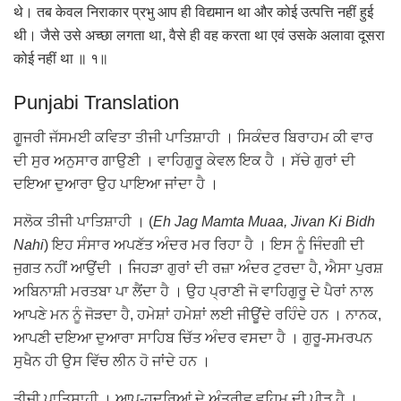
थे। तब केवल निराकार प्रभु आप ही विद्यमान था और कोई उत्पत्ति नहीं हुई
थी। जैसे उसे अच्छा लगता था, वैसे ही वह करता था एवं उसके अलावा दूसरा
कोई नहीं था ॥ १॥
Punjabi Translation
ਗੂਜਰੀ ਜੱਸਮਈ ਕਵਿਤਾ ਤੀਜੀ ਪਾਤਿਸ਼ਾਹੀ । ਸਿਕੰਦਰ ਬਿਰਾਹਮ ਕੀ ਵਾਰ
ਦੀ ਸੁਰ ਅਨੁਸਾਰ ਗਾਉਣੀ । ਵਾਹਿਗੁਰੂ ਕੇਵਲ ਇਕ ਹੈ । ਸੱਚੇ ਗੁਰਾਂ ਦੀ
ਦਇਆ ਦੁਆਰਾ ਉਹ ਪਾਇਆ ਜਾਂਦਾ ਹੈ ।
ਸਲੋਕ ਤੀਜੀ ਪਾਤਿਸ਼ਾਹੀ । (
Eh Jag Mamta Muaa, Jivan Ki Bidh
Nahi
) ਇਹ ਸੰਸਾਰ ਅਪਣੱਤ ਅੰਦਰ ਮਰ ਰਿਹਾ ਹੈ । ਇਸ ਨੂੰ ਜਿੰਦਗੀ ਦੀ
ਜੁਗਤ ਨਹੀਂ ਆਉਂਦੀ । ਜਿਹੜਾ ਗੁਰਾਂ ਦੀ ਰਜ਼ਾ ਅੰਦਰ ਟੁਰਦਾ ਹੈ, ਐਸਾ ਪੁਰਸ਼
ਅਬਿਨਾਸ਼ੀ ਮਰਤਬਾ ਪਾ ਲੈਂਦਾ ਹੈ । ਉਹ ਪ੍ਰਾਣੀ ਜੋ ਵਾਹਿਗੁਰੂ ਦੇ ਪੈਰਾਂ ਨਾਲ
ਆਪਣੇ ਮਨ ਨੂੰ ਜੋੜਦਾ ਹੈ, ਹਮੇਸ਼ਾਂ ਹਮੇਸ਼ਾਂ ਲਈ ਜੀਊਂਦੇ ਰਹਿੰਦੇ ਹਨ । ਨਾਨਕ,
ਆਪਣੀ ਦਇਆ ਦੁਆਰਾ ਸਾਹਿਬ ਚਿੱਤ ਅੰਦਰ ਵਸਦਾ ਹੈ । ਗੁਰੂ-ਸਮਰਪਨ
ਸੁਖੈਨ ਹੀ ਉਸ ਵਿੱਚ ਲੀਨ ਹੋ ਜਾਂਦੇ ਹਨ ।
ਤੀਜੀ ਪਾਤਿਸ਼ਾਹੀ । ਆਪ-ਹੁਦਰਿਆਂ ਦੇ ਅੰਤ੍ਰੀਵ ਵਹਿਮ ਦੀ ਪੀੜ ਹੈ ।