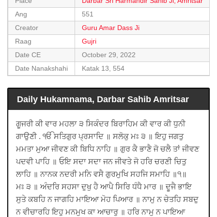
Place
Darbar Sri Harmandir Sahib Ji, Amritsar
Ang
551
Creator
Guru Amar Dass Ji
Raag
Gujri
Date CE
October 29, 2022
Date Nanakshahi
Katak 13, 554
Daily Hukamnama, Darbar Sahib Amritsar
ਗੂਜਰੀ ਕੀ ਵਾਰ ਮਹਲਾ ੩ ਸਿਕੰਦਰ ਬਿਰਾਹਿਮ ਕੀ ਵਾਰ ਕੀ ਧੁਨੀ
ਗਾਉਣੀ . ੴ ਸਤਿਗੁਰ ਪ੍ਰਸਾਦਿ ॥ ਸਲੋਕੁ ਮਃ ੩ ॥ ਇਹੁ ਜਗਤੁ
ਮਮਤਾ ਮੁਆ ਜੀਵਣ ਕੀ ਬਿਧਿ ਨਾਹਿ ॥ ਗੁਰ ਕੈ ਭਾਣੈ ਜੋ ਚਲੈ ਤਾਂ ਜੀਵਣ
ਪਦਵੀ ਪਾਹਿ ॥ ਓਇ ਸਦਾ ਸਦਾ ਜਨ ਜੀਵਤੇ ਜੋ ਹਰਿ ਚਰਣੀ ਚਿਤੁ
ਲਾਹਿ ॥ ਨਾਨਕ ਨਦਰੀ ਮਨਿ ਵਸੈ ਗੁਰਮੁਖਿ ਸਹਜਿ ਸਮਾਹਿ ॥੧॥
ਮਃ ੩ ॥ ਅੰਦਰਿ ਸਹਸਾ ਦੁਖੁ ਹੈ ਆਪੈ ਸਿਰਿ ਧੰਧੈ ਮਾਰ ॥ ਦੂਜੈ ਭਾਇ
ਸੁਤੇ ਕਬਹਿ ਨ ਜਾਗਹਿ ਮਾਇਆ ਮੋਹ ਪਿਆਰ ॥ ਨਾਮੁ ਨ ਚੇਤਹਿ ਸਬਦੁ
ਨ ਵੀਚਾਰਹਿ ਇਹੁ ਮਨਮੁਖ ਕਾ ਆਚਾਰੁ ॥ ਹਰਿ ਨਾਮੁ ਨ ਪਾਇਆ