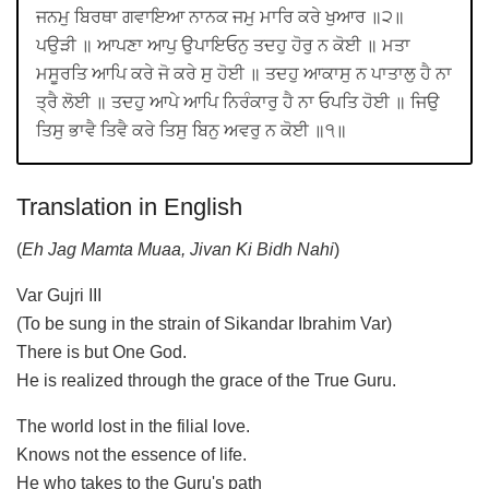
ਜਨਮੁ ਬਿਰਥਾ ਗਵਾਇਆ ਨਾਨਕ ਜਮੁ ਮਾਰਿ ਕਰੇ ਖੁਆਰ ॥੨॥
ਪਉੜੀ ॥ ਆਪਣਾ ਆਪੁ ਉਪਾਇਓਨੁ ਤਦਹੁ ਹੋਰੁ ਨ ਕੋਈ ॥ ਮਤਾ
ਮਸੂਰਤਿ ਆਪਿ ਕਰੇ ਜੋ ਕਰੇ ਸੁ ਹੋਈ ॥ ਤਦਹੁ ਆਕਾਸੁ ਨ ਪਾਤਾਲੁ ਹੈ ਨਾ
ਤ੍ਰੈ ਲੋਈ ॥ ਤਦਹੁ ਆਪੇ ਆਪਿ ਨਿਰੰਕਾਰੁ ਹੈ ਨਾ ਓਪਤਿ ਹੋਈ ॥ ਜਿਉ
ਤਿਸੁ ਭਾਵੈ ਤਿਵੈ ਕਰੇ ਤਿਸੁ ਬਿਨੁ ਅਵਰੁ ਨ ਕੋਈ ॥੧॥
Translation in English
(
Eh Jag Mamta Muaa, Jivan Ki Bidh Nahi
)
Var Gujri III
(To be sung in the strain of Sikandar Ibrahim Var)
There is but One God.
He is realized through the grace of the True Guru.
The world lost in the filial love.
Knows not the essence of life.
He who takes to the Guru's path