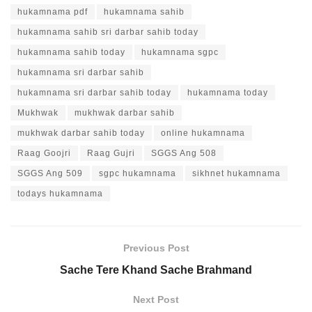
hukamnama pdf
hukamnama sahib
hukamnama sahib sri darbar sahib today
hukamnama sahib today
hukamnama sgpc
hukamnama sri darbar sahib
hukamnama sri darbar sahib today
hukamnama today
Mukhwak
mukhwak darbar sahib
mukhwak darbar sahib today
online hukamnama
Raag Goojri
Raag Gujri
SGGS Ang 508
SGGS Ang 509
sgpc hukamnama
sikhnet hukamnama
todays hukamnama
Previous Post
Sache Tere Khand Sache Brahmand
Next Post